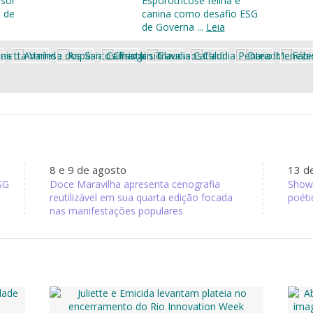
ssor
Esporotricose felina e
 de
canina como desafio ESG
de Governa ...
Leia
8 e 9 de agosto
13 d
SG
Doce Maravilha apresenta cenografia
Show 
reutilizável em sua quarta edição focada
poéti
nas manifestações populares