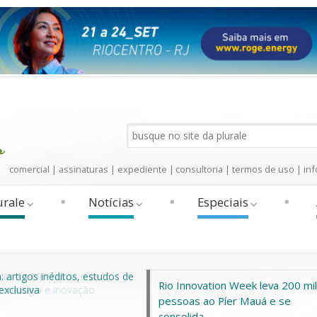
comercial
|
assinaturas
|
expediente
|
consultoria
|
termos de uso
|
inf
urale
Notícias
Especiais
Rio Innovation Week leva 200 mil
pessoas ao Píer Mauá e se
consolida...