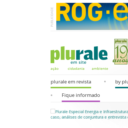
plurale em revista
by pl
Fique informado