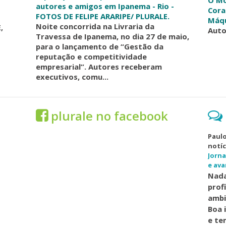
O Mo
autores e amigos em Ipanema - Rio -
Cora
FOTOS DE FELIPE ARARIPE/ PLURALE.
Máq
Noite concorrida na Livraria da
,
Auto
Travessa de Ipanema, no dia 27 de maio,
para o lançamento de “Gestão da
reputação e competitividade
empresarial”. Autores receberam
executivos, comu...
plurale no facebook
Paulo
notíc
Jorna
e ava
Nada
prof
ambi
Boa 
e te