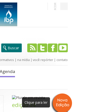
ormativos
|
na mídia
|
você repórter
|
contato
Agenda
Clique para ler
edição 94