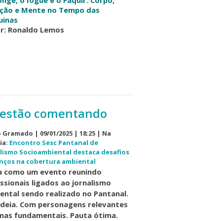
nge, o Iogue e o Faquir: Corpo,
ção e Mente no Tempo das
uinas
r: Ronaldo Lemos
estão comentando
 Gramado | 09/01/2025 | 18:25 | Na
ia:
Encontro Sesc Pantanal de
lismo Socioambiental destaca desafios
nços na cobertura ambiental
 como um evento reunindo
issionais ligados ao jornalismo
ental sendo realizado no Pantanal.
ideia. Com personagens relevantes
mas fundamentais. Pauta ótima.