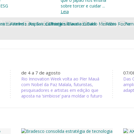
e
que o Japão nos ensina
 ESG
sobre torcer e cuidar ...
Leia
de 4 a 7 de agosto
07/0
Rio Innovation Week volta ao Píer Mauá
Das 
n
com Nobel da Paz Malala, futuristas,
ampli
pesquisadores e artistas em edição que
adapt
aposta na ‘simbiose’ para moldar o futuro