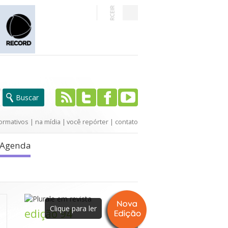
ormativos
|
na mídia
|
você repórter
|
contato
Agenda
Clique para ler
edição 94