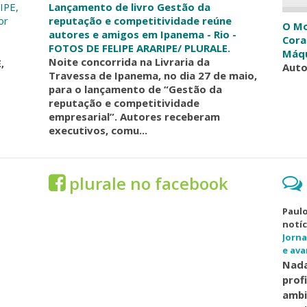
IPE,
Lançamento de livro Gestão da
or
reputação e competitividade reúne
O Mo
autores e amigos em Ipanema - Rio -
Cora
FOTOS DE FELIPE ARARIPE/ PLURALE.
Máq
Noite concorrida na Livraria da
,
Auto
Travessa de Ipanema, no dia 27 de maio,
para o lançamento de “Gestão da
reputação e competitividade
empresarial”. Autores receberam
executivos, comu...
plurale no facebook
Paulo
notíc
Jorna
e ava
Nada
prof
ambi