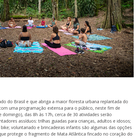
ado do Brasil e que abriga a maior floresta urbana replantada do
om uma programação extensa para o público, neste fim de
e domingo), das 8h às 17h, cerca de 30 atividades serão
entadores assíduos: trilhas guiadas para crianças, adultos e idosos;
bike; voluntariado e brincadeiras infantis são algumas das opções
que protege o fragmento de Mata Atlântica fincado no coração do