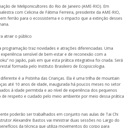
iação de Meliponicultores do Rio de Janeiro (AME-RIO). Em
lestra com Celicina de Fátima Ferreira, presidente da AME-RIO,
 sem ferrão para o ecossistema e o impacto que a extinção desses
mana.
a atrair o público
, a programação traz novidades e atrações diferenciadas. Uma
 experiência sensível de bem-estar e de reconexão com a
ku” no Japão, país em que esta prática integrativa foi criada. Será
estal formada pelo Instituto Brasileiro de Ecopsicologia.
diferente é a Pistinha das Crianças. Ela é uma trilha de mountain
nças até 10 anos de idade, inaugurada há poucos meses no setor
ados à idade permitida e ao nível de experiência dos pequenos
o de respeito e cuidado pelo meio ambiente por meio dessa prática
ente poderão ser trabalhados em conjunto nas aulas de Tai Chi
nstrutor Alexandre Bastos vai ministrar duas sessões no Largo do
 benefícios da técnica que utiliza movimentos do corpo para