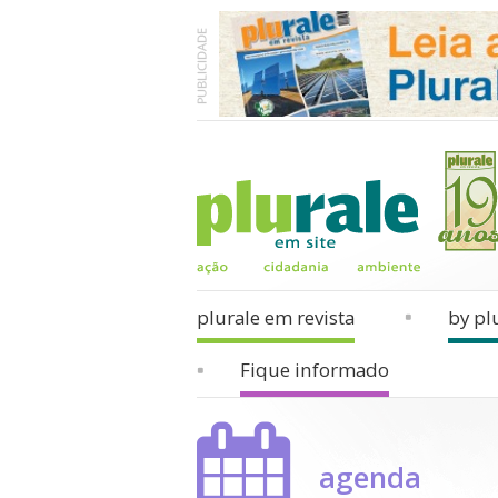
plurale em revista
by pl
Fique informado
agenda