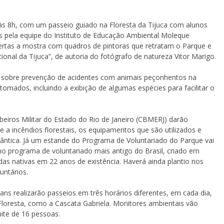
 às 8h, com um passeio guiado na Floresta da Tijuca com alunos
s pela equipe do Instituto de Educação Ambiental Moleque
rtas a mostra com quadros de pintoras que retratam o Parque e
ional da Tijuca”, de autoria do fotógrafo de natureza Vitor Marigo.
las sobre prevenção de acidentes com animais peçonhentos na
 tomados, incluindo a exibição de algumas espécies para facilitar o
eiros Militar do Estado do Rio de Janeiro (CBMERJ) darão
 a incêndios florestais, os equipamentos que são utilizados e
ântica. Já um estande do Programa de Voluntariado do Parque vai
 no programa de voluntariado mais antigo do Brasil, criado em
das nativas em 22 anos de existência. Haverá ainda plantio nos
untários.
ans realizarão passeios em três horários diferentes, em cada dia,
 Floresta, como a Cascata Gabriela. Monitores ambientais vão
ite de 16 pessoas.