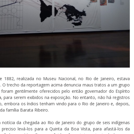
e 1882, realizada no Museu Nacional, no Rio de Janeiro, estava
o. O trecho da reportagem acima denuncia maus tratos a um grupo
 foram gentilmente oferecidos pelo então governador do Espírito
, para serem exibidos na exposição. No entanto, não há registros
do, embora os índios tenham vindo para o Rio de Janeiro e, depois,
 família Barata Ribeiro.
a notícia da chegada ao Rio de Janeiro do grupo de seis indígenas
preciso levá-los para a Quinta da Boa Vista, para afastá-los da