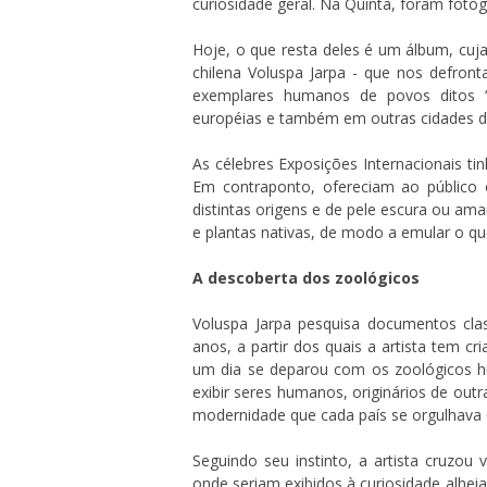
curiosidade geral. Na Quinta, foram foto
Hoje, o que resta deles é um álbum, cujas
chilena Voluspa Jarpa - que nos defron
exemplares humanos de povos ditos “e
européias e também em outras cidades d
As célebres Exposições Internacionais tin
Em contraponto, ofereciam ao público
distintas origens e de pele escura ou a
e plantas nativas, de modo a emular o qu
A descoberta dos zoológicos
Voluspa Jarpa pesquisa documentos clas
anos, a partir dos quais a artista tem 
um dia se deparou com os zoológicos hu
exibir seres humanos, originários de outr
modernidade que cada país se orgulhava
Seguindo seu instinto, a artista cruzou
onde seriam exibidos à curiosidade alhei