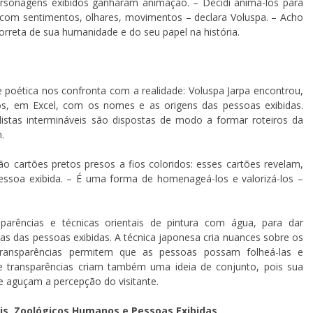
ersonagens exibidos ganharam animação. – Decidi animá-los para
om sentimentos, olhares, movimentos – declara Voluspa. – Acho
rreta de sua humanidade e do seu papel na história.
poética nos confronta com a realidade: Voluspa Jarpa encontrou,
os, em Excel, com os nomes e as origens das pessoas exibidas.
listas intermináveis são dispostas de modo a formar roteiros da
.
o cartões pretos presos a fios coloridos: esses cartões revelam,
essoa exibida. – É uma forma de homenageá-los e valorizá-los –
parências e técnicas orientais de pintura com água, para dar
ias das pessoas exibidas. A técnica japonesa cria nuances sobre os
ransparências permitem que as pessoas possam folheá-las e
e transparências criam também uma ideia de conjunto, pois sua
e aguçam a percepção do visitante.
is, Zoológicos Humanos e Pessoas Exibidas