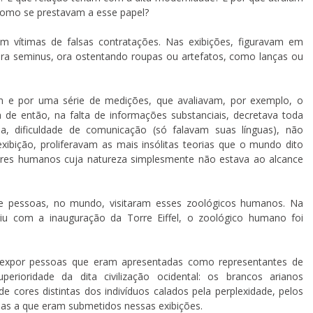
 como se prestavam a esse papel?
m vítimas de falsas contratações. Nas exibições, figuravam em
 ora seminus, ora ostentando roupas ou artefatos, como lanças ou
e por uma série de medições, que avaliavam, por exemplo, o
 de então, na falta de informações substanciais, decretava toda
ncia, dificuldade de comunicação (só falavam suas línguas), não
ibição, proliferavam as mais insólitas teorias que o mundo dito
 seres humanos cuja natureza simplesmente não estava ao alcance
de pessoas, no mundo, visitaram esses zoológicos humanos. Na
diu com a inauguração da Torre Eiffel, o zoológico humano foi
m expor pessoas que eram apresentadas como representantes de
erioridade da dita civilização ocidental: os brancos arianos
de cores distintas dos indivíduos calados pela perplexidade, pelos
as a que eram submetidos nessas exibições.