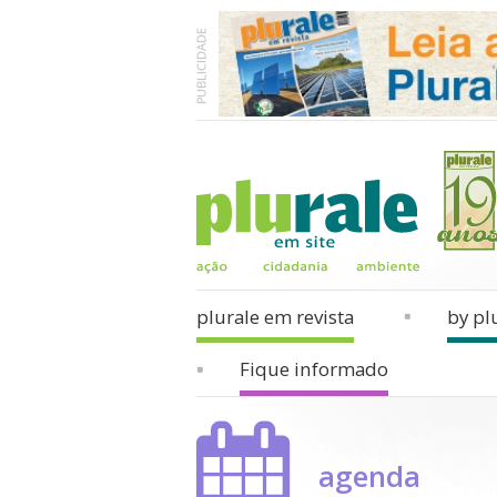
plurale em revista
by pl
Fique informado
agenda