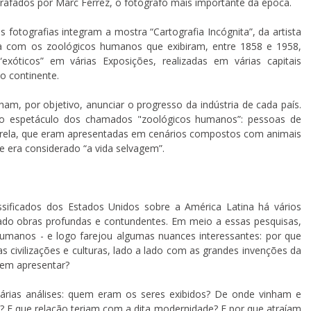
grafados por Marc Ferrez, o fotógrafo mais importante da época.
 fotografias integram a mostra “Cartografia Incógnita”, da artista
ta com os zoológicos humanos que exibiram, entre 1858 e 1958,
xóticos” em várias Exposições, realizadas em várias capitais
o continente.
ham, por objetivo, anunciar o progresso da indústria de cada país.
 o espetáculo dos chamados "zoológicos humanos”: pessoas de
marela, que eram apresentadas em cenários compostos com animais
e era considerado “a vida selvagem”.
sificados dos Estados Unidos sobre a América Latina há vários
criado obras profundas e contundentes. Em meio a essas pesquisas,
manos - e logo farejou algumas nuances interessantes: por que
as civilizações e culturas, lado a lado com as grandes invenções da
 em apresentar?
 várias análises: quem eram os seres exibidos? De onde vinham e
a? E que relação teriam com a dita modernidade? E por que atraíam