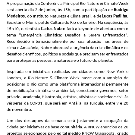
A programação da Conferência Principal Rio Nature & Climate Week 
será aberta dia 2 de junho, às 15h, com a participação de 
Rodrigo 
Medeiros
, do Instituto Natureza e Clima Brasil, e de 
Lucas Padilha
, 
Secretário Municipal de Cultura do Rio de Janeiro. Na sequência, às 
15h10, o cientista 
Carlos Nobre
 fará a keynote de abertura com o 
tema "Emergência Climática: Desafios a Serem Enfrentados". 
Reconhecido internacionalmente por sua atuação nas áreas de 
clima e Amazônia, Nobre abordará a urgência da crise climática e os 
desafios científicos, políticos e sociais que precisam ser enfrentados 
para proteger as pessoas, a natureza e o futuro do planeta. 
Inspirada em iniciativas realizadas em cidades como New York e 
Londres, a Rio Nature & Climate Week nasce com a ambição de 
posicionar o Rio como uma plataforma internacional permanente 
de mobilização climática e ambiental, conectando governos, setor 
privado, academia, filantropia, artistas, ativistas e sociedade civil às 
vésperas da COP31, que será em Antália, na Turquia, entre 9 e 20 
de novembro. 
Um dos destaques da semana será justamente a ocupação da 
cidade por iniciativas de base comunitária. A RNCW anunciou os 20 
projetos selecionados pelo edital inédito RNCW Grassroots, criado 