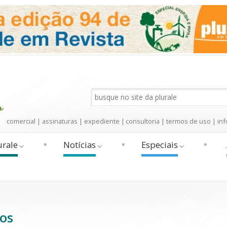
comercial
|
assinaturas
|
expediente
|
consultoria
|
termos de uso
|
inf
urale
Notícias
Especiais
os