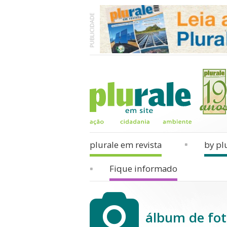
plurale em revista
by pl
Fique informado
álbum de fot