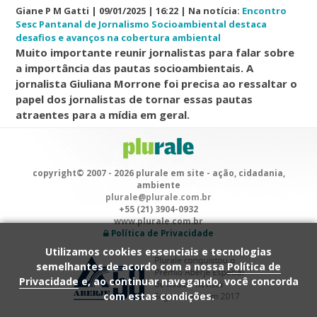
Giane P M Gatti | 09/01/2025 | 16:22 | Na notícia:
Encontro
Sesc Pantanal de Jornalismo Socioambiental destaca
desafios e avanços na cobertura ambiental
Muito importante reunir jornalistas para falar sobre
a importância das pautas socioambientais. A
jornalista Giuliana Morrone foi precisa ao ressaltar o
papel dos jornalistas de tornar essas pautas
atraentes para a mídia em geral.
Marilene Lopes | 03/12/2024 | 21:25 | Na notícia:
Luiz
Calainho: “A economia criativa tem a sustentabilidade no
DNA”
copyright© 2007 - 2026 plurale em site - ação, cidadania,
Destaco a entrevista do Calainho. Maravilhosa!!!!!!
ambiente
plurale@plurale.com.br
Giane P M Gatti | 03/12/2024 | 18:19 | Na notícia:
Nexans
+55 (21) 3904-0932
Brasil foca na economia circular do cobre para o futuro da
www.plurale.com.br
eletrificação
Política de Privacidade
A descarbonização das empresas é o único caminho.
Utilizamos cookies essenciais e tecnologias
Precisamos reduzir drasticamente as emissões de
semelhantes de acordo com a nossa
Política de
gases de efeito estufa e trabalhar a circularidade
Privacidade
e, ao continuar navegando, você concorda
dos produtos e das matérias-primas.
com estas condições.
Giane P M Gatti | 03/12/2024 | 18:17 | Na notícia:
PLURALE EM