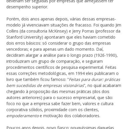
deveriam ser seguidas por empresas que almejassem ter
desempenho superior.
Porém, dois anos apenas depois, várias dessas empresas-
modelo já vivenciavam situações de fracasso. Foi quando Jim
Collins (da consultoria McKinsey) e Jerry Porras (professor da
Stanford University) apontaram que eles haviam cometido
dois erros básicos: só considerar o grupo das empresas
vencedoras; e para apenas um dado momento. Daí,
decidiram alargar a análise para o longo prazo (1926-1990),
introduziram um grupo de comparação, e seguiram
procedimentos científicos de pesquisa experimental. Feitas
essas correções metodológicas, em 1994 eles publicaram o
livro que também ficou famoso: “
Feitas para durar: práticas
bem sucedidas de empresas visionárias
”, no qual acabaram
chegando à proposição das mesmas práticas (dos dois
autores anteriores) para o sucesso empresarial, que são:
foco no que a empresa sabe fazer bem, valores e cultura
corporativa sólidos, proximidade com os clientes,
empoderamento
e motivação dos colaboradores.
Poucos anos depois, novo fiasco: pouquíssimas daquelas