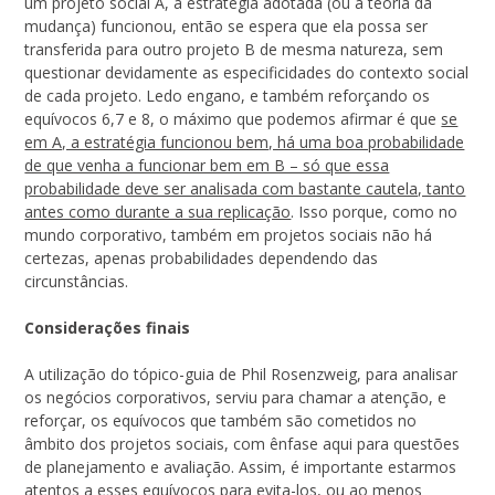
um projeto social A, a estratégia adotada (ou a teoria da
mudança) funcionou, então se espera que ela possa ser
transferida para outro projeto B de mesma natureza, sem
questionar devidamente as especificidades do contexto social
de cada projeto. Ledo engano, e também reforçando os
equívocos 6,7 e 8, o máximo que podemos afirmar é que
se
em A, a estratégia funcionou bem, há uma boa probabilidade
de que venha a funcionar bem em B – só que essa
probabilidade deve ser analisada com bastante cautela, tanto
antes como durante a sua replicação
. Isso porque, como no
mundo corporativo, também em projetos sociais não há
certezas, apenas probabilidades dependendo das
circunstâncias.
Considerações finais
A utilização do tópico-guia de Phil Rosenzweig, para analisar
os negócios corporativos, serviu para chamar a atenção, e
reforçar, os equívocos que também são cometidos no
âmbito dos projetos sociais, com ênfase aqui para questões
de planejamento e avaliação. Assim, é importante estarmos
atentos a esses equívocos para evita-los, ou ao menos