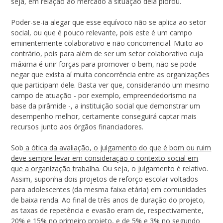
seja, em relação ao mercado a situação dela piorou.
Poder-se-ia alegar que esse equívoco não se aplica ao setor
social, ou que é pouco relevante, pois este é um campo
eminentemente colaborativo e não concorrencial. Muito ao
contrário, pois para além de ser um setor colaborativo cuja
máxima é unir forças para promover o bem, não se pode
negar que exista aí muita concorrência entre as organizações
que participam dele. Basta ver que, considerando um mesmo
campo de atuação - por exemplo, empreendedorismo na
base da pirâmide -, a instituição social que demonstrar um
desempenho melhor, certamente conseguirá captar mais
recursos junto aos órgãos financiadores.
Sob
a ótica da avaliação, o julgamento do que é bom ou ruim
deve sempre levar em consideração o contexto social em
que a organização trabalha
. Ou seja, o julgamento é relativo.
Assim, suponha dois projetos de reforço escolar voltados
para adolescentes (da mesma faixa etária) em comunidades
de baixa renda. Ao final de três anos de duração do projeto,
as taxas de repetência e evasão eram de, respectivamente,
20% e 15% no primeiro projeto, e de 5% e 3% no segundo