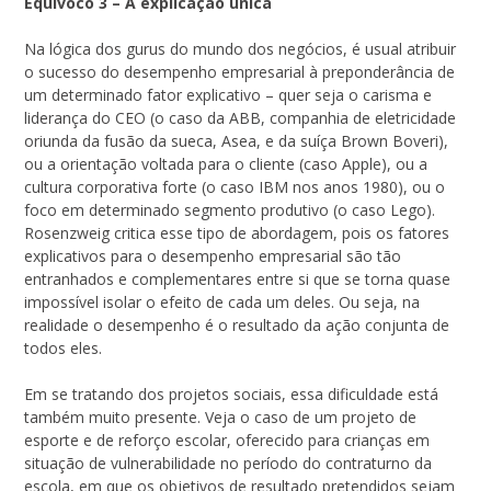
Equívoco 3 – A explicação única
Na lógica dos gurus do mundo dos negócios, é usual atribuir
o sucesso do desempenho empresarial à preponderância de
um determinado fator explicativo – quer seja o carisma e
liderança do CEO (o caso da ABB, companhia de eletricidade
oriunda da fusão da sueca, Asea, e da suíça Brown Boveri),
ou a orientação voltada para o cliente (caso Apple), ou a
cultura corporativa forte (o caso IBM nos anos 1980), ou o
foco em determinado segmento produtivo (o caso Lego).
Rosenzweig critica esse tipo de abordagem, pois os fatores
explicativos para o desempenho empresarial são tão
entranhados e complementares entre si que se torna quase
impossível isolar o efeito de cada um deles. Ou seja, na
realidade o desempenho é o resultado da ação conjunta de
todos eles.
Em se tratando dos projetos sociais, essa dificuldade está
também muito presente. Veja o caso de um projeto de
esporte e de reforço escolar, oferecido para crianças em
situação de vulnerabilidade no período do contraturno da
escola, em que os objetivos de resultado pretendidos sejam