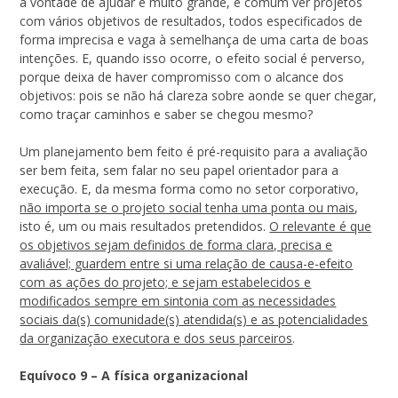
a vontade de ajudar é muito grande, é comum ver projetos
com vários objetivos de resultados, todos especificados de
forma imprecisa e vaga à semelhança de uma carta de boas
intenções. E, quando isso ocorre, o efeito social é perverso,
porque deixa de haver compromisso com o alcance dos
objetivos: pois se não há clareza sobre aonde se quer chegar,
como traçar caminhos e saber se chegou mesmo?
Um planejamento bem feito é pré-requisito para a avaliação
ser bem feita, sem falar no seu papel orientador para a
execução. E, da mesma forma como no setor corporativo,
não importa se o projeto social tenha uma ponta ou mais
,
isto é, um ou mais resultados pretendidos.
O relevante é que
os objetivos sejam definidos de forma clara, precisa e
avaliável; guardem entre si uma relação de causa-e-efeito
com as ações do projeto; e sejam estabelecidos e
modificados sempre em sintonia com as necessidades
sociais da(s) comunidade(s) atendida(s) e as potencialidades
da organização executora e dos seus parceiros
.
Equívoco 9 – A física organizacional