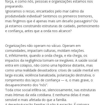
força, e como nós, pessoas e organizações estamos nos
preparando.
Ignoramos o recuo, encantados pelo mar calmo da
produtividade individual? Sentimos os primeiros tremores,
mas fingimos que é apenas mais um desafio passageiro? Ou
já estamos construindo estruturas de cuidado, pertencimento
e confiança, antes que a onda nos alcance?
Organizações não operam no vácuo. Operam em
comunidades, impactam culturas, moldam relações.
E, infelizmente, quando a onda chega, e ela chega, os
impactos da negligência tornam-se inegáveis. A saúde social
entra em colapso, não como uma hipótese distante, mas
como uma realidade devastadora: crises de saúde mental em
larga escala, violência banalizada, polarização destrutiva, o
rompimento dos laços de confiança — e, o mais grave, o
desaparecimento dos “nós”.
Toda crise social infiltra-se, silenciosamente, nas estruturas
mais íntimas da vida cotidiana. E nenhuma delas é mais
sensível e mais afetada do que a família.
A desestruturação familiar já não é exceção. É sintoma