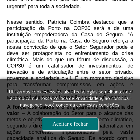
urgente” para toda a sociedade.
Nesse sentido, Patrícia Coimbra destacou que a
participação da Porto na COP30 será a de uma
instituição empoderadora da Casa do Seguro. “A
participação da Porto na Casa do Seguro reforça a
nossa convicção de que o Setor Segurador pode e
deve ser protagonista no enfrentamento da crise
climática. Mais do que um fórum de discussão, a
COP30 é um catalisador de investimentos, de
inovação e de articulação entre o setor privado,
governos e sociedade civil. É um momento decisivo
para transformar compromissos em ações e
fortalecer o papel do mercado de seguros como
Utilizamos cookies essenciais e tecnologias semelhantes de
agente estratégico da transição ecológica”, acentuou.
acordo com a nossa
Política de Privacidade
e, ao continuar
navegando, você concorda com estas condições.
A força dos dados e o engajamento da cadeia de
valor –
A colaboração do Setor para o alcance das
metas e objetivos globais de financiamento climático,
Aceitar e fechar
segundo a diretora da Porto, deve se materializar em
ações concretas, impulsionadas pela vasta
capacidade analítica do Seguro. De acordo com a