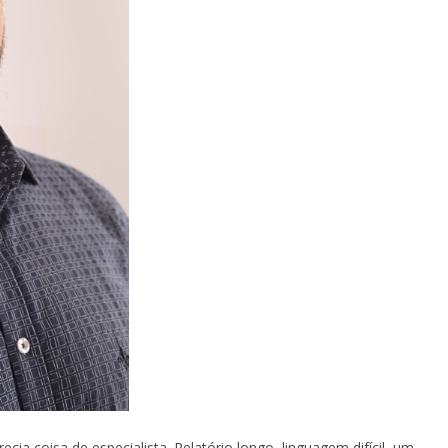
cia coisa de especialista. Relatório longo, linguagem difícil, um