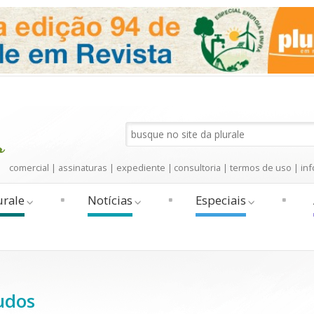
comercial
|
assinaturas
|
expediente
|
consultoria
|
termos de uso
|
inf
urale
Notícias
Especiais
udos