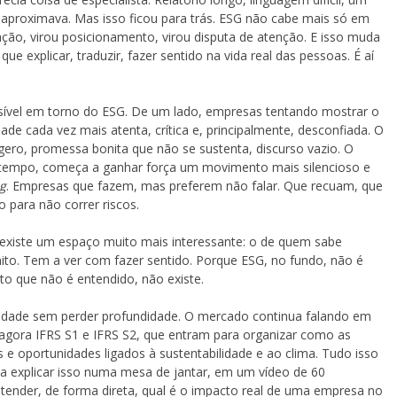
 aproximava. Mas isso ficou para trás. ESG não cabe mais só em
tação, virou posicionamento, virou disputa de atenção. E isso muda
e explicar, traduzir, fazer sentido na vida real das pessoas. É aí
isível em torno do ESG. De um lado, empresas tentando mostrar o
de cada vez mais atenta, crítica e, principalmente, desconfiada. O
ero, promessa bonita que não se sustenta, discurso vazio. O
tempo, começa a ganhar força um movimento mais silencioso e
g
. Empresas que fazem, mas preferem não falar. Que recuam, que
 para não correr riscos.
existe um espaço muito mais interessante: o de quem sabe
ito. Tem a ver com fazer sentido. Porque ESG, no fundo, não é
to que não é entendido, não existe.
xidade sem perder profundidade. O mercado continua falando em
gora IFRS S1 e IFRS S2, que entram para organizar como as
 oportunidades ligados à sustentabilidade e ao clima. Tudo isso
ta explicar isso numa mesa de jantar, em um vídeo de 60
ender, de forma direta, qual é o impacto real de uma empresa no