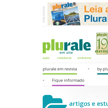
plurale em revista
by pl
Fique informado
artigos e est