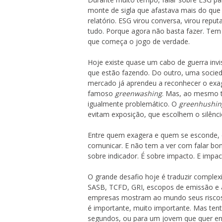
monte de sigla que afastava mais do que
relatório. ESG virou conversa, virou repu
tudo. Porque agora não basta fazer. Tem qu
que começa o jogo de verdade.
Hoje existe quase um cabo de guerra inv
que estão fazendo. Do outro, uma socieda
mercado já aprendeu a reconhecer o exag
famoso
greenwashing
. Mas, ao mesmo 
igualmente problemático. O
greenhushin
evitam exposição, que escolhem o silêncio
Entre quem exagera e quem se esconde, 
comunicar. E não tem a ver com falar bon
sobre indicador. É sobre impacto. E impac
O grande desafio hoje é traduzir comple
SASB, TCFD, GRI, escopos de emissão e a
empresas mostram ao mundo seus riscos e
é importante, muito importante. Mas ten
segundos, ou para um jovem que quer ent