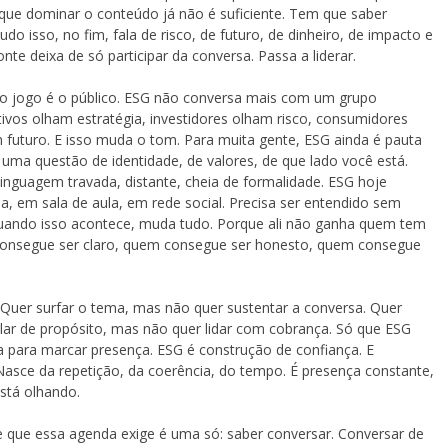
rque dominar o conteúdo já não é suficiente. Tem que saber
udo isso, no fim, fala de risco, de futuro, de dinheiro, de impacto e
e deixa de só participar da conversa. Passa a liderar.
 jogo é o público. ESG não conversa mais com um grupo
tivos olham estratégia, investidores olham risco, consumidores
futuro. E isso muda o tom. Para muita gente, ESG ainda é pauta
 uma questão de identidade, de valores, de que lado você está.
inguagem travada, distante, cheia de formalidade. ESG hoje
a, em sala de aula, em rede social. Precisa ser entendido sem
quando isso acontece, muda tudo. Porque ali não ganha quem tem
consegue ser claro, quem consegue ser honesto, quem consegue
 Quer surfar o tema, mas não quer sustentar a conversa. Quer
lar de propósito, mas não quer lidar com cobrança. Só que ESG
para marcar presença. ESG é construção de confiança. E
Nasce da repetição, da coerência, do tempo. É presença constante,
stá olhando.
te que essa agenda exige é uma só: saber conversar. Conversar de