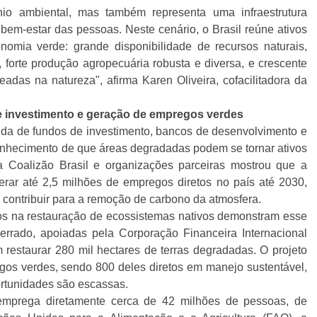
io ambiental, mas também representa uma infraestrutura
 bem-estar das pessoas. Neste cenário, o Brasil reúne ativos
onomia verde: grande disponibilidade de recursos naturais,
, forte produção agropecuária robusta e diversa, e crescente
das na natureza", afirma Karen Oliveira, cofacilitadora da
 investimento e geração de empregos verdes
enda de fundos de investimento, bancos de desenvolvimento e
nhecimento de que áreas degradadas podem se tornar ativos
da Coalizão Brasil e organizações parceiras mostrou que a
rar até 2,5 milhões de empregos diretos no país até 2030,
e contribuir para a remoção de carbono da atmosfera.
os na restauração de ecossistemas nativos demonstram esse
 Cerrado, apoiadas pela Corporação Financeira Internacional
restaurar 280 mil hectares de terras degradadas. O projeto
gos verdes, sendo 800 deles diretos em manejo sustentável,
ortunidades são escassas.
l emprega diretamente cerca de 42 milhões de pessoas, de