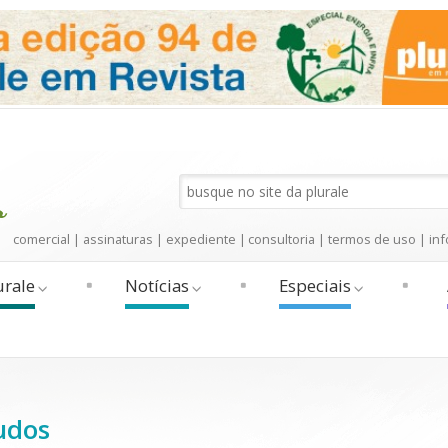
comercial
|
assinaturas
|
expediente
|
consultoria
|
termos de uso
|
inf
urale
Notícias
Especiais
udos