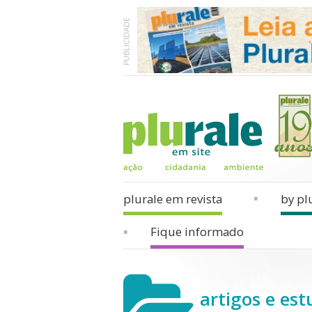
plurale em revista
by pl
Fique informado
artigos e est