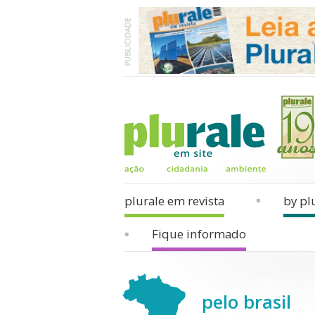
plurale em revista
by pl
Fique informado
pelo brasil