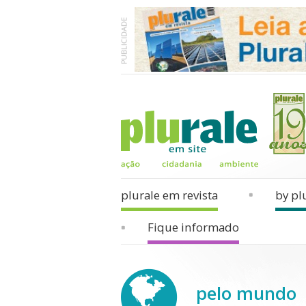
plurale em revista
by pl
Fique informado
pelo mundo