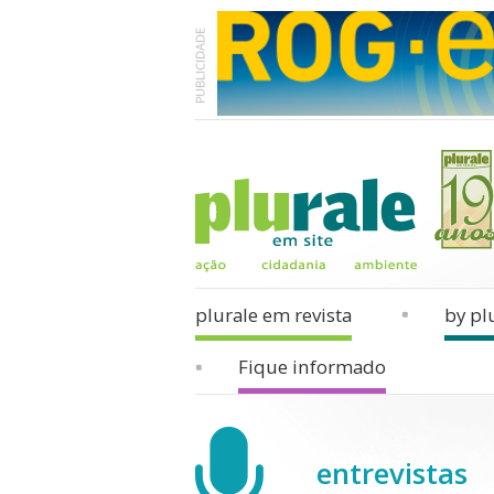
plurale em revista
by pl
Fique informado
entrevistas