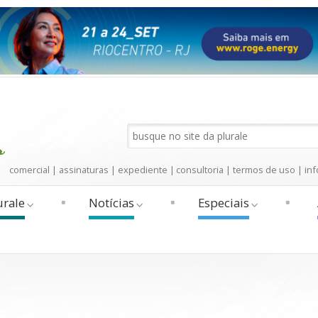
comercial
|
assinaturas
|
expediente
|
consultoria
|
termos de uso
|
inf
urale
Notícias
Especiais