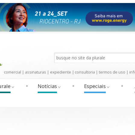
comercial
|
assinaturas
|
expediente
|
consultoria
|
termos de uso
|
inf
urale
Notícias
Especiais