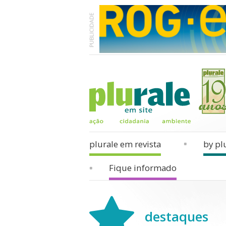
plurale em revista
by pl
Fique informado
destaques