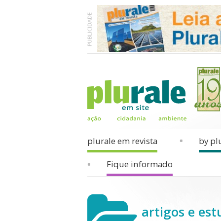
plurale em revista
by pl
Fique informado
artigos e est