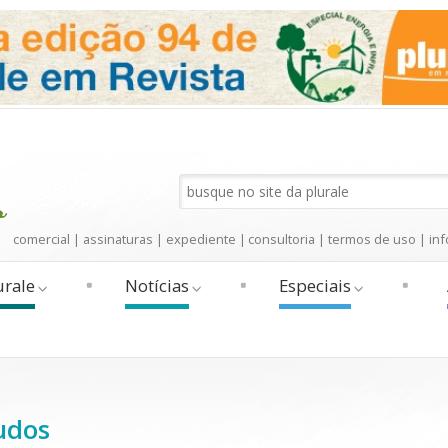
comercial
|
assinaturas
|
expediente
|
consultoria
|
termos de uso
|
inf
urale
Notícias
Especiais
udos