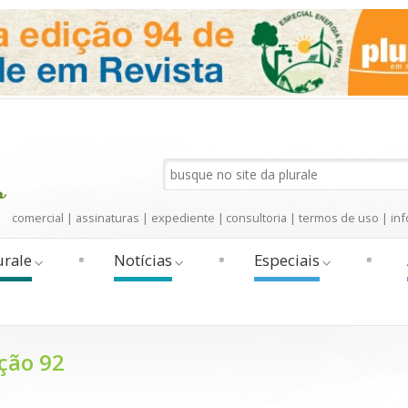
comercial
|
assinaturas
|
expediente
|
consultoria
|
termos de uso
|
inf
urale
Notícias
Especiais
ição 92