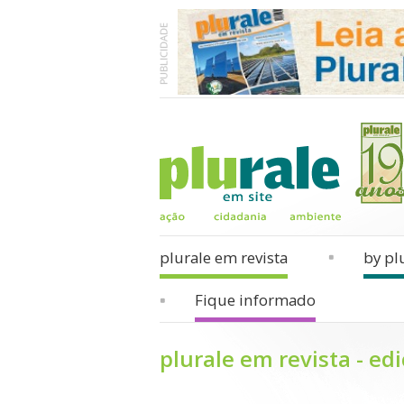
plurale em revista
by pl
Fique informado
plurale em revista - ed